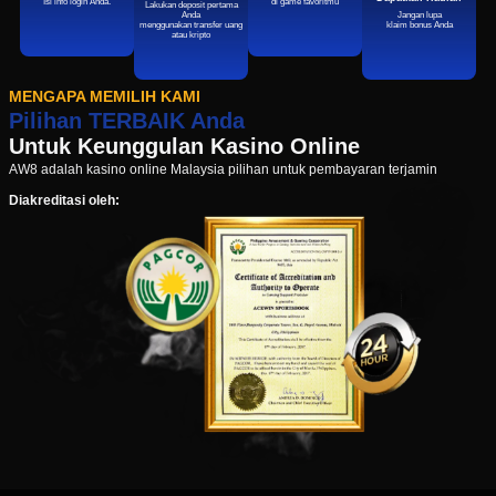
Isi info login Anda.
di game favoritmu
Lakukan deposit pertama
Anda
Jangan lupa
menggunakan transfer uang
klaim bonus Anda
atau kripto
MENGAPA MEMILIH KAMI
Pilihan TERBAIK Anda
Untuk Keunggulan Kasino Online
AW8 adalah kasino online Malaysia pilihan untuk pembayaran terjamin
Diakreditasi oleh: