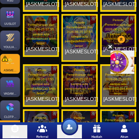
RSG
[ASKMESLOT]
[ASKMESLOT]
[ASKMESLOT]
Super Ace X
Aztec Empire
The Monkey King
Periode
Periode
Periode
UUSLOT
Pemeliharaan dari
Pemeliharaan dari
Pemeliharaan dari
2026-06-25 07:55
2026-06-25 07:55
2026-06-25 07:55
sampai ada
sampai ada
sampai ada
pemberitahuan lebih
pemberitahuan lebih
pemberitahuan lebih
lanjut.
lanjut.
lanjut.
YOULIANGAMING
[ASKMESLOT]
[ASKMESLOT]
[ASKMESLOT]
Subway Runner
The Beat of
Mahjong Legacy
Olympus 1000
Periode
Periode
Periode
ASKMESLOT
Pemeliharaan dari
Pemeliharaan dari
Pemeliharaan dari
2026-06-25 07:55
2026-06-25 07:55
2026-06-25 07:55
sampai ada
sampai ada
sampai ada
pemberitahuan lebih
pemberitahuan lebih
pemberitahuan lebih
lanjut.
lanjut.
lanjut.
VAGAMING
[ASKMESLOT]
[ASKMESLOT]
[ASKMESLOT]
Government Disco
Neko Reborn
Blessing of the Tiger
Periode
CLOTPLAY
Periode
Periode
Pemeliharaan dari
Pemeliharaan dari
Pemeliharaan dari
2026-06-25 07:55
2026-06-25 07:55
2026-06-25 07:55
sampai ada
sampai ada
sampai ada
pemberitahuan lebih
pemberitahuan lebih
pemberitahuan lebih
Menu
Referral
Hadiah
Akun
Daftar
lanjut.