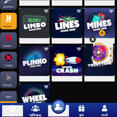
Colors
Dice
Hi-Lo
AVIATRIX
HACKSAW-INST
Limbo
Lines
Mines
SMARTSOFT-INSTANTWIN
TURBO
Plinko
Speed Crash
Twenty-one
PRAGMATICPLAY
LIVE22
ម៉ឺនុយ
កម្មវិធីបង្ហាញ.
រង្វាន់
គណនី
ចុះឈ្មោះ