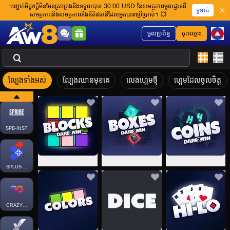
បញ្ជាក់មិត្តភក្តិមិនមែនគ្រប់គ្រងនិងទទួលបាន 30.00 USD នៃសមត្ថភាពមូលដ្ឋានពី
ទូទាត់
សមត្ថភាពនិងសមត្ថភាពនិងនីតិវេធានីដែលអ្នកបានប្រើប្រាស់។ 💥
ចូលប្រព័ន្ធ
ចុះឈ្មោះ
ល្បែងទាំងអស់
ល្បែងឈានមុខគេ
លេងហ្គេមថ្មី
ហ្គេមដែលចូលចិត្ត
BGAMING-INST
SPB-INST
Blocks
Boxes
Coins
SPLUS-INSTANTWIN
CRAZYGAMING