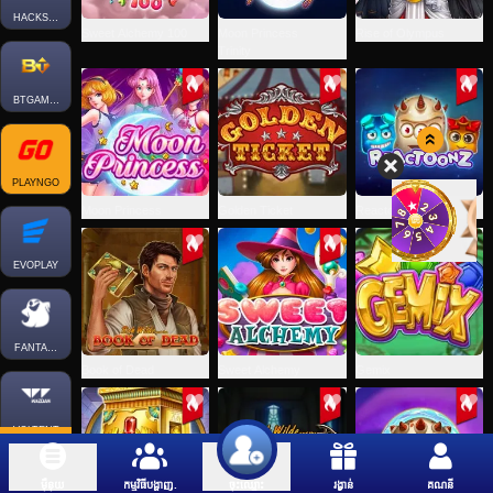
HACKSAWGAMING
Sweet Alchemy 100
Moon Princess
Rise of Olympus
Trinity
BTGAMING
PLAYNGO
Moon Princess
Golden Ticket
Reactoonz
EVOPLAY
FANTASMA
Book of Dead
Sweet Alchemy
Gemix
VOLTENT
ម៉ឺនុយ
កម្មវិធីបង្ហាញ.
រង្វាន់
គណនី
ចុះឈ្មោះ