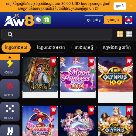
បញ្ជាក់មិត្តភក្តិមិនមែនគ្រប់គ្រងនិងទទួលបាន 30.00 USD នៃសមត្ថភាពមូលដ្ឋានពី
SPLUS
ទូទាត់
សមត្ថភាពនិងសមត្ថភាពនិងនីតិវេធានីដែលអ្នកបានប្រើប្រាស់។ 💥
ចូលប្រព័ន្ធ
ចុះឈ្មោះ
BIGTIMEGAMING
ល្បែងទាំងអស់
ល្បែងឈានមុខគេ
លេងហ្គេមថ្មី
ហ្គេមដែលចូលចិត្ត
NETENT
NOLIMITCITY
REDTIGER
Tome of Madness
Moon Princess 100
Rise of Olympus
100
RELAXGAMING