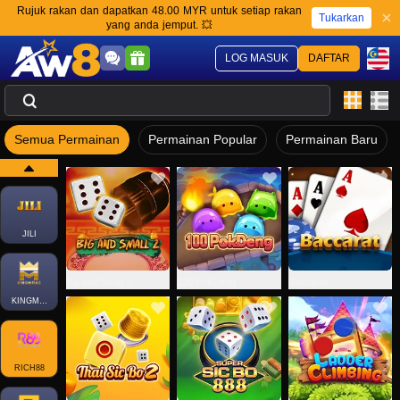
Rujuk rakan dan dapatkan 48.00 MYR untuk setiap rakan
Tukarkan
yang anda jemput. 💥
LOG MASUK
DAFTAR
Semua Permainan
Permainan Popular
Permainan Baru
JILI
Big and Small 2
100 PokDeng
Baccarat
KINGMAKER
RICH88