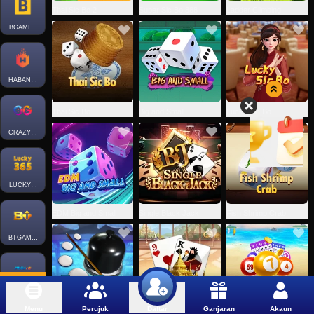
Thai Sic Bo 2
Super Sic Bo 888
Ladder Climbing
BGAMING-CARD
HABANERO
Thai Sic Bo
Big and Small
Lucky Sic Bo
CRAZYGAMING
LUCKY365
EDM Big and Small
Single Black Jack
Fish Shrimp Crab
BTGAMING-CARD
MEGAH5
Menu
Perujuk
Ganjaran
Akaun
Daftar