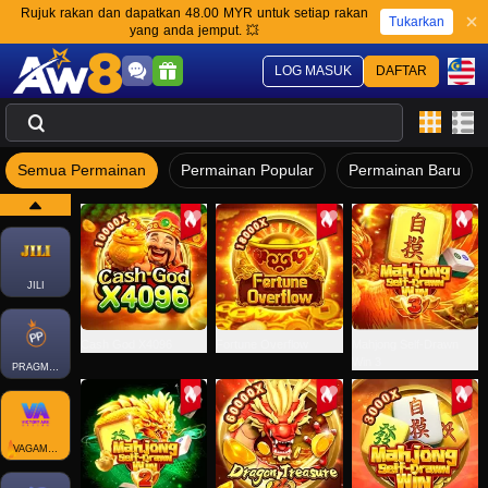
Rujuk rakan dan dapatkan 48.00 MYR untuk setiap rakan
Tukarkan
yang anda jemput. 💥
LOG MASUK
DAFTAR
Semua Permainan
Permainan Popular
Permainan Baru
JILI
Cash God X4096
Fortune Overflow
Mahjong Self-Drawn
Win 3
PRAGMATICPLAY
VAGAMING