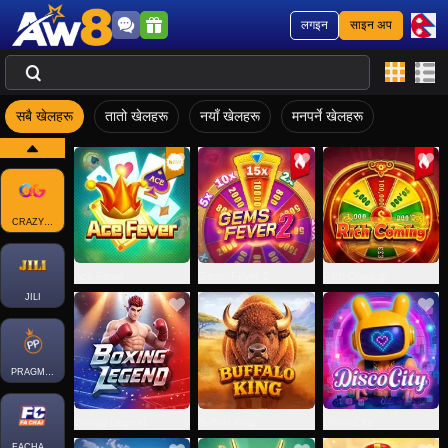
लगइन
साइन अप
सबै खेलहरू
तातो खेलहरू
नयाँ खेलहरू
मनपर्ने खेलहरू
CRAZYGAMING
Ace Fever
Gems Fever 2
Rich Coming
JILI
PRAGMATICPLAY
Boxing Legend
Buffalo King
Disco City
FACHAI-SLOT