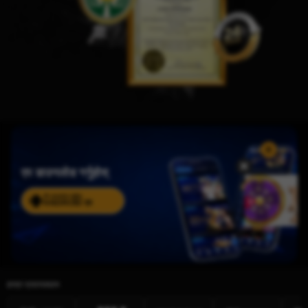
एप डाउनलोड गर्नुहोस्
सँग डाउनलोड गर्नुहोस्
ANDROID एप
हाम्रा प्रदायकहरू