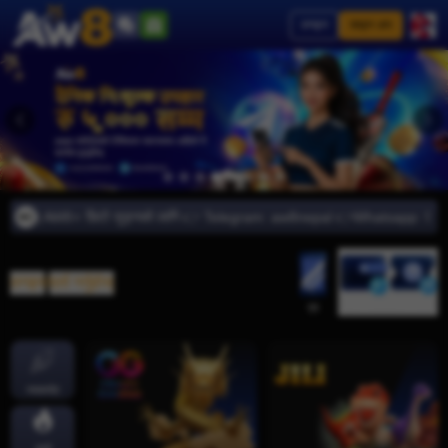
लगइन
साइन अप
 गर्नुहोस् AW8⭐️ छिटो जुड्नको लागि 👉 Telegram: aw8nepal 👉Whatsapp: 977982
लगइन
/
दर्ता गर्नुहोस्
जमा
निकासी
एप
ज्याकपोट