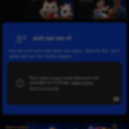
कसरी रकम जम्मा गर्ने
केवल केही ट्यापमै आफ्नो AW8 खातामा रकम थप्नुहोस्। भिडियो हेरेर छिटो, सहज र
सुरक्षित रूपमा रकम जम्मा गर्ने तरिका सिक्नुहोस्।
AW8 मा स्वागत छ