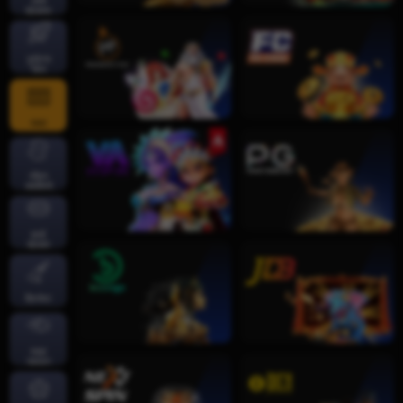
तातो
खेलहरू
दुर्घटना
खेल
स्लट
जीवन
क्यासिनो
कार्ड
खेलहर
क्रिकेट
माछा
पकड्नु