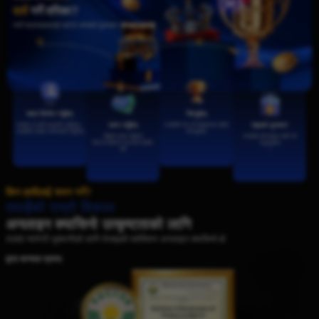
दर्ता
गर्ने तरिका?
नयाँ सदस्यहरूलाई NPR सम्मको पुरस्कार
खाता सिर्जना गर्नुहोस्
जित्नुहोस्
तलहरू मा यहाँ अनुसरण गर्नुहोस्।
तपाईंको मन पर्ने खेलहरूमा खेल्दै
जम्मा गर्नुहोस्
पाइएको पुरस्कार
तपाईंको लगइन जानकारी भर्नुहोस्
जित्नुहोस्
पहिलो जम्मा गर्नुहोस्
तपाईंको बोनसहरू दाबी गर्न
पैसा वा क्रिप्टो भेटनामा प्रयोग
नभुल्नुहोस्
गरी
।
किन हामीलाई चयन गर्ने?
तपाईंको राम्रो विकल्प
अनलाइन क्यासिनो उत्कृष्टताको लागि
AW8 ग्यारेन्टी भुक्तानीको लागि रोजाइको मलेसियन अनलाइन क्यासिनो हो
द्वारा मान्यता प्राप्त: