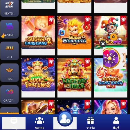
ราชินีแห่งอินคา
แมวกวักนำโชคกล้าม
หมาป่าผู้ร่ำรวยเลว
โต
ทราม
NEXTSPIN
VAGAMING
ชูการ์ แบง แบง 2
คลื่นแห่งพลัง ธาตุ
ชนะโป๊กเกอร์
JILI
RSG
ลัคกี้ฟอร์จูนส์
ตำนานแห่งอินคา
ชูการ์ แบง แบง พลัส
CRAZYGAMING
JOKER
เมนู
บอกต่อ
รางวัล
บัญชี
ลงทะเบียน