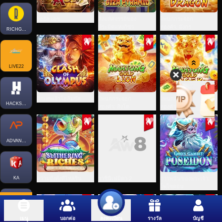
รอยัล เอซ
สิ่งมหัศจรรย์ของ
ไพ่นกกระจอก
พีระมิดแห่งกิซ่า
ทองคำ: มังกร
RICHGAMING
LIVE22
ศึกเทพเจ้าโอลิมปัส
ไพ่นกกระจอก
ไพ่นกกระจอก
HACKSAWGAMING
ทองคำ: สิงโต
ทองคำ: เสือ
ADVANTPLAY
KA
ความมั่งคั่งที่ไหลริน
ราชินีเฟมิดา 2
การพนันของพระเจ้า:
โพไซดอน
RICH88
เมนู
บอกต่อ
รางวัล
บัญชี
ลงทะเบียน