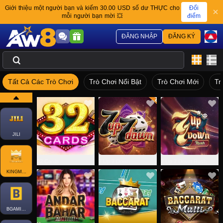
Đổi
Giới thiệu một người bạn và kiếm 30.00 USD số dư THỰC cho
điểm
mỗi người bạn mời 💥
ĐĂNG NHẬP
ĐĂNG KÝ
Tất Cả Các Trò Chơi
Trò Chơi Nổi Bật
Trò Chơi Mới
Tr
JILI
32 Cards
7 Up 7 Down
7 Up 7 Down Rush
KINGMAKER
BGAMING-CARD