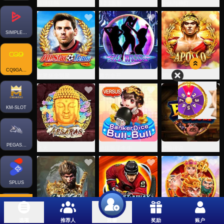
板球狂熱
3 2 1发射
小伙与神灯
SIMPLEPLAY
CQ9GAMING
世界杯全明星
舞力全开
阿波罗
KM-SLOT
PEGASUS-SLOT
飞天
抢庄骰子牛牛
野狼传说
SPLUS
选项
推荐人
奖励
账户
BIGTIMEGAMING
注册
黑悟空
摆脱
火爆西游