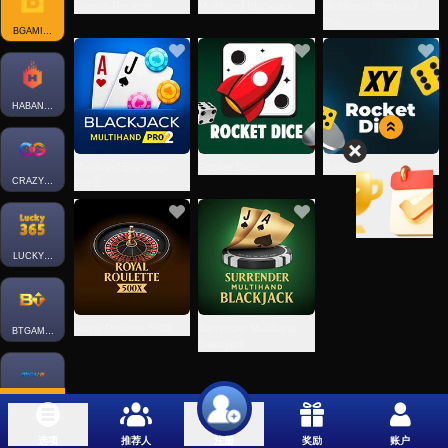
French Roulette
Multihand Blackjack
Multihand Blackjack
Pro
BGAMING-CARD
HABANERO
Multihand Blackjack
Rocket Dice
Rocket Dice XY
CRAZYGAMING
Pro 2
LUCKY365
Royal Roulette 500X
Surrender Multihand
BTGAMING-CARD
Blackjack
MEGAH5
选项
推荐人
奖励
账户
注册