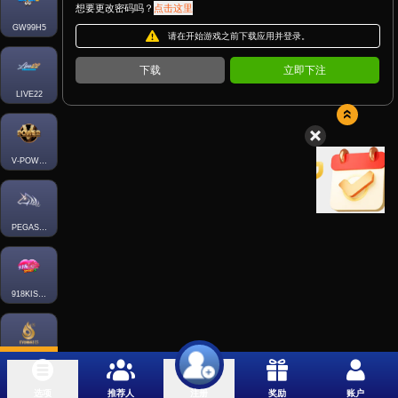
想要更改密码吗？
点击这里
GW99H5
请在开始游戏之前下载应用并登录。
下载
立即下注
LIVE22
V-POWER
PEGASUS-SLOT
918KISSH5
EVO888H5
选项
推荐人
奖励
账户
注册