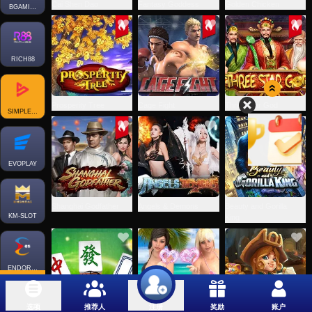
Cai Shen Dao
Fantasy Goddess
Golden Chicken
BGAMING-SLOT
RICH88
Prosperity Tree
Cage Fight
Three Star God
SIMPLEPLAY
EVOPLAY
Shanghai Godfather
Angels & Demons
Beauty and Gorilla
KM-SLOT
King
ENDORPHINA
选项
推荐人
奖励
账户
注册