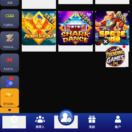
海洋天堂总动员加强
海洋天堂3
虫虫乐园
JDB
版2
CQ9GAMING
YOULIANGAMING
凤凰世界
奇幻海洋
空间战
FASTSPIN-FISH
SPLUS-FISH
BTGAMING-FISH
选项
推荐人
奖励
账户
注册