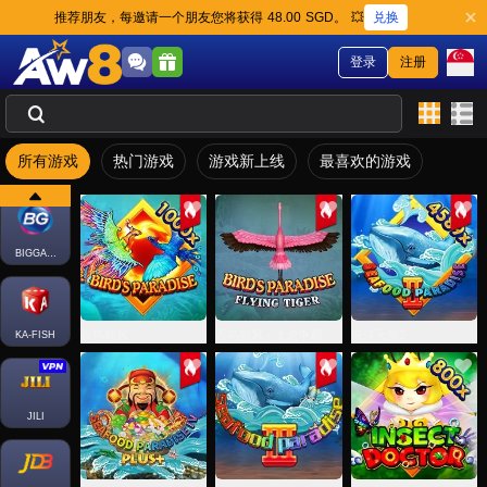
兑换
推荐朋友，每邀请一个朋友您将获得 48.00 SGD。 💥
登录
注册
所有游戏
热门游戏
游戏新上线
最喜欢的游戏
FACHAI-FISH
BIGGAMING
百鸟朝凤
百鸟朝凤 - 飞虎争霸
海洋天堂2
KA-FISH
JILI